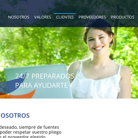
NOSOTROS
VALORES
CLIENTES
PROVEEDORES
PRODUCTOS
24/7 PREPARADOS
PARA AYUDARTE
 NOSOTROS
 deseado, siempre de fuentes
poder respetar vuestro pliego
 el proveedor elegido.